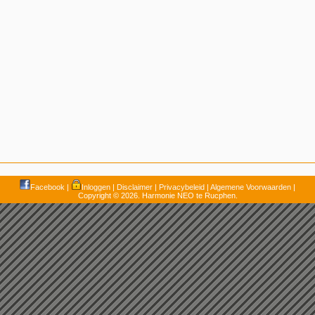
Facebook
|
Inloggen
|
Disclaimer
|
Privacybeleid
|
Algemene Voorwaarden
|
Copyright © 2026. Harmonie NEO te Rucphen.